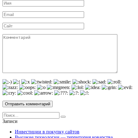
Имя
*
Email
*
Сайт
Комментарий
Search
for:
Записи
Инвестиции в покупку сайтов
Высокие технологии — территория коварства