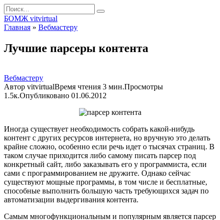
Перейти
Search
к
for:
БОМЖ vitvirtual
контенту
Главная
»
Вебмастеру
Лучшие парсеры контента
Вебмастеру
Автор
vitvirtual
Время чтения
3 мин.
Просмотры
1.5к.
Опубликовано
01.06.2012
Иногда существует необходимость собрать какой-нибудь
контент с других ресурсов интернета, но вручную это делать
крайне сложно, особенно если речь идет о тысячах страниц. В
таком случае приходится либо самому писать парсер под
конкретный сайт, либо заказывать его у программиста, если
сами с программированием не дружите. Однако сейчас
существуют мощные программы, в том числе и бесплатные,
способные выполнить большую часть требующихся задач по
автоматизации выдергивания контента.
Самым многофункциональным и популярным является парсер