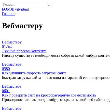
Перейти
Search
к
for:
БОМЖ vitvirtual
контенту
Главная
Вебмастеру
Вебмастеру
0
1.5к.
Лучшие парсеры контента
Иногда существует необходимость собрать какой-нибудь контен
Вебмастеру
0
580
Как улучшить скорость загрузки сайта
Быстрая загрузка сайта — это одна из гарантий его популярно
Вебмастеру
0
601
Как проверить сайт на кроссбраузерную совместимость
Приходилось ли вам когда-нибудь открывать свой веб-сайт на 
Вебмастеру