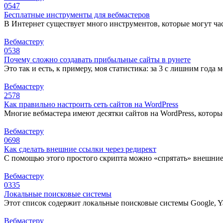
0
547
Бесплатные инструменты для вебмастеров
В Интернет существует много инструментов, которые могут ча
Вебмастеру
0
538
Почему сложно создавать прибыльные сайты в рунете
Это так и есть, к примеру, моя статистика: за 3 с лишним года
Вебмастеру
2
578
Как правильно настроить сеть сайтов на WordPress
Многие вебмастера имеют десятки сайтов на WordPress, которые
Вебмастеру
0
698
Как сделать внешние ссылки через редирект
С помощью этого простого скрипта можно «спрятать» внешние
Вебмастеру
0
335
Локальные поисковые системы
Этот список содержит локальные поисковые системы Google, Yah
Вебмастеру