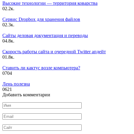
Высокие технологии — территория коварства
0
2.2к.
Сервис Dropbox для хранения файлов
0
2.3к.
Сайты деловая документация и переводы
0
4.8к.
Скорость работы сайта и очередной Twitter апдейт
0
1.8к.
Ставить ли кактус возле компьютера?
0
704
Лень полезна
0
621
Добавить комментарии
Имя
*
Email
*
Сайт