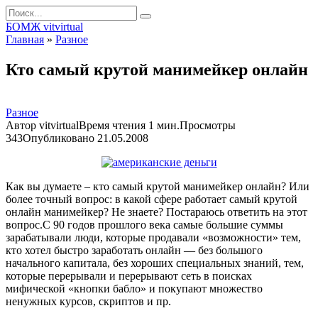
Перейти
Search
к
for:
БОМЖ vitvirtual
контенту
Главная
»
Разное
Кто самый крутой манимейкер онлайн
Разное
Автор
vitvirtual
Время чтения
1 мин.
Просмотры
343
Опубликовано
21.05.2008
Как вы думаете – кто самый крутой манимейкер онлайн? Или
более точный вопрос: в какой сфере работает самый крутой
онлайн манимейкер? Не знаете? Постараюсь ответить на этот
вопрос.
С 90 годов прошлого века самые большие суммы
зарабатывали люди, которые продавали «возможности» тем,
кто хотел быстро заработать онлайн — без большого
начального капитала, без хороших специальных знаний, тем,
которые перерывали и перерывают сеть в поисках
мифической «кнопки бабло» и покупают множество
ненужных курсов, скриптов и пр.