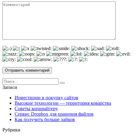
Комментарий
Search
for:
Записи
Инвестиции в покупку сайтов
Высокие технологии — территория коварства
Советы копирайтеру
Сервис Dropbox для хранения файлов
Как получить больше лайков
Рубрики