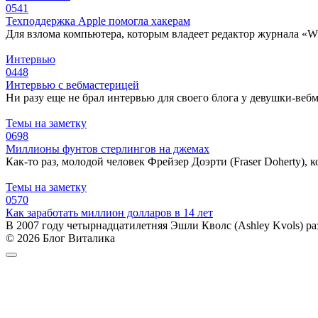
0
541
Техподдержка Apple помогла хакерам
Для взлома компьютера, которым владеет редактор журнала «W
Интервью
0
448
Интервью с вебмастерицей
Ни разу еще не брал интервью для своего блога у девушки-вебм
Темы на заметку
0
698
Миллионы фунтов стерлингов на джемах
Как-то раз, молодой человек Фрейзер Доэрти (Fraser Doherty),
Темы на заметку
0
570
Как заработать миллион долларов в 14 лет
В 2007 году четырнадцатилетняя Эшли Кволс (Ashley Kvols) раз
© 2026 Блог Виталика