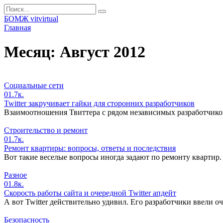
Перейти
Search
к
for:
БОМЖ vitvirtual
контенту
Главная
Месяц:
Август 2012
Социальные сети
0
1.7к.
Twitter закручивает гайки для сторонних разработчиков
Взаимоотношения Твиттера с рядом независимых разработчиков
Строительство и ремонт
0
1.7к.
Ремонт квартиры: вопросы, ответы и последствия
Вот такие веселые вопросы иногда задают по ремонту квартир
Разное
0
1.8к.
Скорость работы сайта и очередной Twitter апдейт
А вот Twitter действительно удивил. Его разработчики ввели 
Безопасность