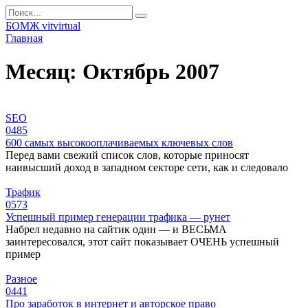
Перейти
Search
к
for:
БОМЖ vitvirtual
контенту
Главная
Месяц:
Октябрь 2007
SEO
0
485
600 самых высокооплачиваемых ключевых слов
Перед вами свежий список слов, которые приносят
наивысший доход в западном секторе сети, как и следовало
Трафик
0
573
Успешный пример генерации трафика — рунет
Набрел недавно на сайтик один — и ВЕСЬМА
заинтересовался, этот сайт показывает ОЧЕНЬ успешный
пример
Разное
0
441
Про заработок в интернет и авторское право