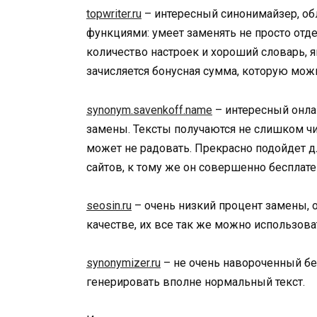
topwriter.ru
– интересный синонимайзер, о
функциями: умеет заменять не просто отд
количество настроек и хороший словарь, я
зачисляется бонусная сумма, которую можн
synonym.savenkoff.name
– интересный онла
замены. Тексты получаются не слишком ч
может не радовать. Прекрасно подойдет д
сайтов, к тому же он совершенно бесплате
seosin.ru
– очень низкий процент замены, о
качестве, их все так же можно использова
synonymizer.ru
– не очень навороченный бе
генерировать вполне нормальный текст.