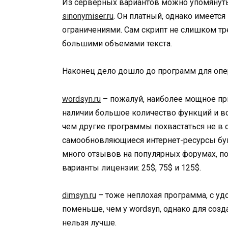
Из серверных вариантов можно упомянуть
sinonymiser.ru
. Он платный, однако имеется
ограничениями. Сам скрипт не слишком тре
большими объемами текста.
Наконец дело дошло до программ для опе
wordsyn.ru
– пожалуй, наиболее мощное при
наличии большое количество функций и в
чем другие программы похвастаться не в
самообновляющиеся интернет-ресурсы бук
много отзывов на популярных форумах, п
варианты лицензии: 25$, 75$ и 125$.
dimsyn.ru
– тоже неплохая программа, с у
поменьше, чем у wordsyn, однако для созд
нельзя лучше.