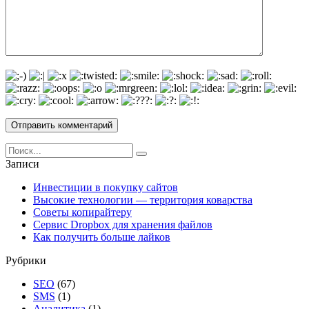
Search
for:
Записи
Инвестиции в покупку сайтов
Высокие технологии — территория коварства
Советы копирайтеру
Сервис Dropbox для хранения файлов
Как получить больше лайков
Рубрики
SEO
(67)
SMS
(1)
Аналитика
(1)