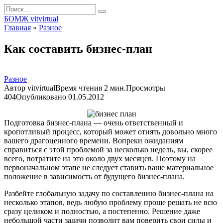
Перейти
Search
к
for:
БОМЖ vitvirtual
контенту
Главная
»
Разное
Как составить бизнес-план
Разное
Автор
vitvirtual
Время чтения
2 мин.
Просмотры
404
Опубликовано
01.05.2012
Подготовка бизнес-плана — очень ответственный и
кропотливый процесс, который может отнять довольно много
вашего драгоценного времени. Вопреки ожиданиям
справиться с этой проблемой за несколько недель, вы, скорее
всего, потратите на это около двух месяцев. Поэтому на
первоначальном этапе не следует ставить ваше материальное
положение в зависимость от будущего бизнес-плана.
Разбейте глобальную задачу по составлению бизнес-плана на
несколько этапов, ведь любую проблему проще решать не всю
сразу целиком и полностью, а постепенно. Решение даже
небольшой части задачи позволит вам поверить свои силы и