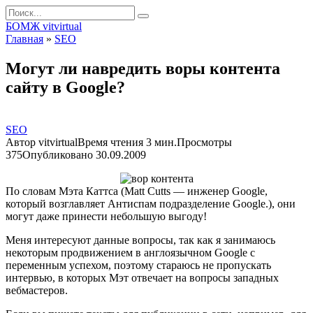
Перейти
Search
к
for:
БОМЖ vitvirtual
контенту
Главная
»
SEO
Могут ли навредить воры контента
сайту в Google?
SEO
Автор
vitvirtual
Время чтения
3 мин.
Просмотры
375
Опубликовано
30.09.2009
По словам Мэта Каттса (Matt Cutts — инженер Google,
который возглавляет Антиспам подразделение Google.), они
могут даже принести небольшую выгоду!
Меня интересуют данные вопросы, так как я занимаюсь
некоторым продвижением в англоязычном Google с
переменным успехом, поэтому стараюсь не пропускать
интервью, в которых Мэт отвечает на вопросы западных
вебмастеров.