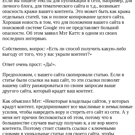
Если вы пишете тексты для публикации в сети, например, для
личного блога, для тематического сайта и т.д., возникает
опасность кражи вашего контента. Это может быть как кража
отдельных статей, так и полное копирование целого сайта.
Хорошая новость в том, что для положения вашего сайта в
поисковой системе Google это не представляет большой
опасности. Об этом заявил Мэт Каттс в одном из своих
последних интервью.
Собственно, вопрос: «Есть ли способ получить какую-либо
выгоду от того, что у вас украли контент?»
Ответ очень прост: «Да!».
Предположим, с вашего сайта скопировали статью. Если в
статье были ссылки на ваш сайт, то эти ссылки позволят
вашему сайту ранжироваться по своим запросам выше
другого сайта, который крадет ваш контент.
Как объяснил Мэт: «Некоторые владельцы сайтов, у которых
крадут контент, предпринимают все мыслимые и немыслимые
усилия, чтобы навредить вору и стереть его сайт из сети. А у
меня нет причин беспокоиться об этом, потому что в
большинстве случаев выгоду получаю я, а не вор моего
контента. Поэтому стоит ставить ссылки с ключевыми
словами в уникальные статьи для своего сайта, чтобы