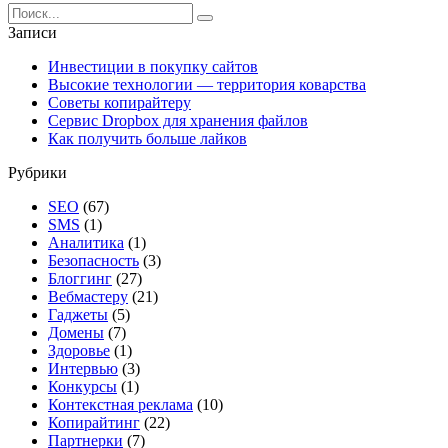
Search
for:
Записи
Инвестиции в покупку сайтов
Высокие технологии — территория коварства
Советы копирайтеру
Сервис Dropbox для хранения файлов
Как получить больше лайков
Рубрики
SEO
(67)
SMS
(1)
Аналитика
(1)
Безопасность
(3)
Блоггинг
(27)
Вебмастеру
(21)
Гаджеты
(5)
Домены
(7)
Здоровье
(1)
Интервью
(3)
Конкурсы
(1)
Контекстная реклама
(10)
Копирайтинг
(22)
Партнерки
(7)