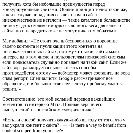
получить хотя бы небольшие преимущества перед
конкурирующими сайтами. Общий принцип точно такой же,
как и в случае попадания ссылок на ваш сайт в
низкокачественные каталоги — такие каталоги в большинстве
не могут дать сколько-нибудь ссылочного веса для вашего
сайта, но и навредить тоже не могут никаким образом.»
Мэт добавил: «Не стоит очень беспокоиться о воровстве
своего контента и публикации этого контента на
низкокачественных сайтах, потому что такие сайты мало
интересны в том числе и пользователям поисковой системы,
если пользователь случайно попадает на такой сайт. Если же
сайт вора ранжируется выше, то есть способы
противодействия этому — вебмастер может составить на вора
спам-репорт. Специалисты Google рассматривают все
обращения, и в большинстве случаев эту проблему удается
решить!»
Соответственно, это мой вольный перевод важнейших
моментов из интервью Мэта. Полные версии его
выступлений на английском смотрите ниже!
«Есть ли способ получить какую-либо выгоду от того, что у
вас украли контент с сайта?» — «Is there a way to benefit from
content scraped from your site?»