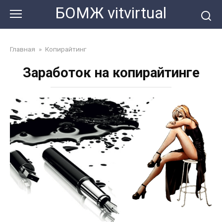
Перейти
БОМЖ vitvirtual
к
контенту
Главная
»
Копирайтинг
Заработок на копирайтинге