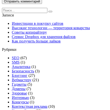
Search
for:
Записи
Инвестиции в покупку сайтов
Высокие технологии — территория коварства
Советы копирайтеру
Сервис Dropbox для хранения файлов
Как получить больше лайков
Рубрики
SEO
(67)
SMS
(1)
Аналитика
(1)
Безопасность
(3)
Блоггинг
(27)
Вебмастеру
(21)
Гаджеты
(5)
Домены
(7)
Здоровье
(1)
Интервью
(3)
Конкурсы
(1)
Контекстная реклама
(10)