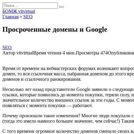
Перейти
Search
к
for:
БОМЖ vitvirtual
контенту
Главная
»
SEO
Просроченные домены и Google
SEO
Автор
vitvirtual
Время чтения
4 мин.
Просмотры
474
Опубликова
Время от времени на вебмастерских форумах возникают вопро
домен, то вся ссылочная масса, набранная доменом до этого вр
доменов и ссылочного ранжирования.
Несколько лет назад представители Google заявили о следующ
ссылки, которые появились до момента покупки, теряли силу, 
значительное количество внешних ссылок за эти годы. С момен
появляться с момента покупки — работают.
Почему произошли такие изменения? Многие люди покупали стар
(тогда это имело намного большее значение, чем сейчас!) Так
С того времени огромное количество доменов сменило своих в