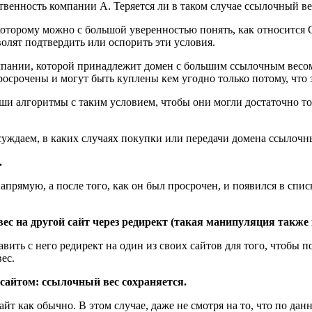
твенность компании А. Теряется ли в таком случае ссылочный ве
оторому можно с большой уверенностью понять, как относится G
волят подтвердить или оспорить эти условия.
пании, которой принадлежит домен с большим ссылочным весом, э
росрочены и могут быть куплены кем угодно только потому, чт
и алгоритмы с таким условием, чтобы они могли достаточно то
уждаем, в каких случаях покупки или передачи домена ссылочны
.
напрямую, а после того, как он был просрочен, и появился в сп
ес на другой сайт через редирект (такая манипуляция также 
ть с него редирект на один из своих сайтов для того, чтобы по
ес.
 сайтом: ссылочный вес сохраняется.
айт как обычно. В этом случае, даже не смотря на то, что по да