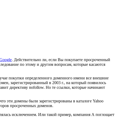
Google
. Действительно ли, если Вы покупаете просроченный
сследование по этому и другим вопросам, которые касаются
случае покупки определенного доменного имени все внешние
омен, зарегистрированный в 2003 г., на который появилось
авит директиву nofollow. Но те ссылки, которые начинают
 что эти домены были зарегистрированы в каталоге Yahoo
аторов просроченных доменов.
лялась исключением. Или такой пример, компания А поглощает