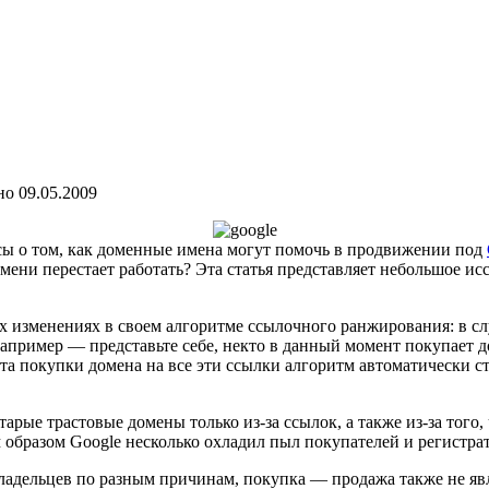
но
09.05.2009
сы о том, как доменные имена могут помочь в продвижении под
емени перестает работать? Эта статья представляет небольшое и
их изменениях в своем алгоритме ссылочного ранжирования: в 
например — представьте себе, некто в данный момент покупает д
та покупки домена на все эти ссылки алгоритм автоматически ст
ые трастовые домены только из-за ссылок, а также из-за того,
им образом Google несколько охладил пыл покупателей и регистр
ладельцев по разным причинам, покупка — продажа также не яв