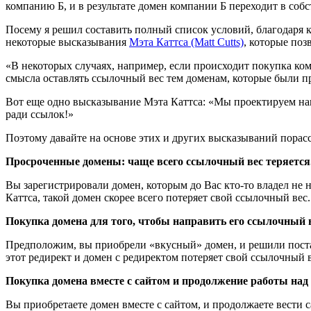
компанию Б, и в результате домен компании Б переходит в собс
Посему я решил составить полный список условий, благодаря к
некоторые высказывания
Мэта Каттса (Matt Cutts)
, которые поз
«В некоторых случаях, например, если происходит покупка ком
смысла оставлять ссылочный вес тем доменам, которые были п
Вот еще одно высказывание Мэта Каттса: «Мы проектируем наш
ради ссылок!»
Поэтому давайте на основе этих и других высказываний порасс
Просроченные домены: чаще всего ссылочный вес теряется
Вы зарегистрировали домен, которым до Вас кто-то владел не 
Каттса, такой домен скорее всего потеряет свой ссылочный вес.
Покупка домена для того, чтобы направить его ссылочный в
Предположим, вы приобрели «вкусный» домен, и решили постави
этот редирект и домен с редиректом потеряет свой ссылочный в
Покупка домена вместе с сайтом и продолжение работы над
Вы приобретаете домен вместе с сайтом, и продолжаете вести с