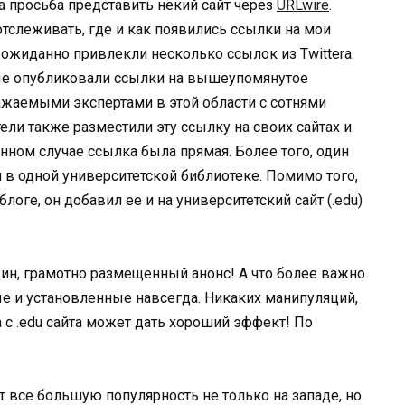
а просьба представить некий сайт через
URLwire
.
 отслеживать, где и как появились ссылки на мои
еожиданно привлекли несколько ссылок из Twitterа.
ые опубликовали ссылки на вышеупомянутое
ажаемыми экспертами в этой области с сотнями
ли также разместили эту ссылку на своих сайтах и
анном случае ссылка была прямая. Более того, один
 в одной университетской библиотеке. Помимо того,
логе, он добавил ее и на университетский сайт (.edu)
дин, грамотно размещенный анонс! А что более важно
ые и установленные навсегда. Никаких манипуляций,
а с .edu сайта может дать хороший эффект! По
ет все большую популярность не только на западе, но