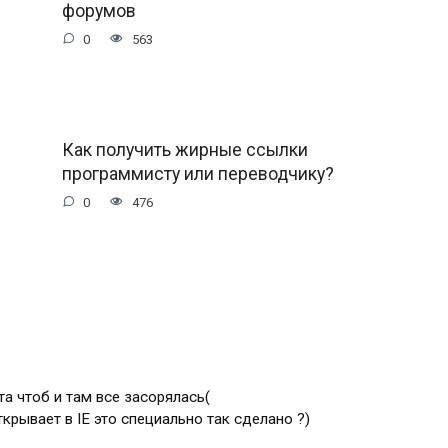
форумов
0
563
Как получить жирные ссылки
программисту или переводчику?
0
476
а чтоб и там все засорялась(
ткрывает в IE это специально так сделано ?)