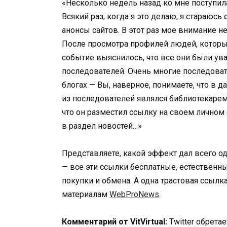
«Несколько недель назад ко мне поступил
Всякий раз, когда я это делаю, я стараюсь
анонсы сайтов. В этот раз мое внимание н
После просмотра профилей людей, котор
событие выяснилось, что все они были ув
последователей. Очень многие последовате
блогах — Вы, наверное, понимаете, что в д
из последователей являлся библиотекарем
что он разместил ссылку на своем личном б
в раздел новостей…»
Представляете, какой эффект дал всего о
— все эти ссылки бесплатные, естественн
покупки и обмена. А одна трастовая ссылк
материалам
WebProNews
.
Комментарий от VitVirtual:
Twitter обрета