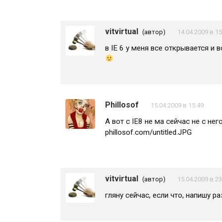
vitvirtual
(автор)
14.04.2009 в 15
в IE 6 у меня все открывается и 
Phillosof
15.04.2009 в 15:49
А вот с IE8 не ма сейчас не с не
phillosof.com/untitled.JPG
vitvirtual
(автор)
15.04.2009 в 23
гляну сейчас, если что, напишу 