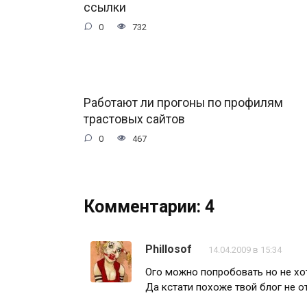
ссылки
0
732
Работают ли прогоны по профилям
трастовых сайтов
0
467
Комментарии: 4
Phillosof
14.04.2009 в 15:34
Ого можно попробовать но не хот
Да кстати похоже твой блог не о