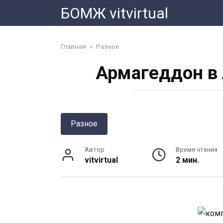
Перейти
БОМЖ vitvirtual
к
контенту
Главная
»
Разное
Армагеддон в 
Разное
Автор
Время чтения
vitvirtual
2 мин.