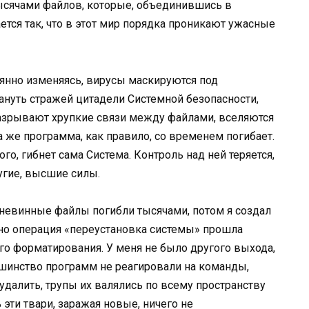
ысячами файлов, которые, объединившись в
ается так, что в этот мир порядка проникают ужасные
тоянно изменяясь, вирусы маскируются под
ануть стражей цитадели Системной безопасности,
азрывают хрупкие связи между файлами, вселяются
 же программа, как правило, со временем погибает.
го, гибнет сама Система. Контроль над ней теряется,
ругие, высшие силы.
невинные файлы погибли тысячами, потом я создал
 но операция «переустановка системы» прошла
ого форматирования. У меня не было другого выхода,
ьшинство программ не реагировали на команды,
далить, трупы их валялись по всему пространству
 эти твари, заражая новые, ничего не