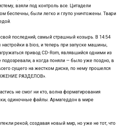
тему, взяли под контроль все. Цитадели
ом беспечны, были легко и глупо уничтожены. Твари
едой.
д свой последний, самый страшный козырь. В 14:54
 настройки в bios, и теперь при запуске машины,
агружаться привод CD-Rom, являвшийся одними из
 подозревали, а когда поняли — было уже поздно, в
всего сущего на жестком диске, по нему прошелся
ТОЖЕНИЕ РАЗДЕЛОВ».
пастись не смог ни кто, волна форматирования
апки, одиночные файлы. Армагеддон в мире
екли рекой, создавая новый мир, но уже не тот, что