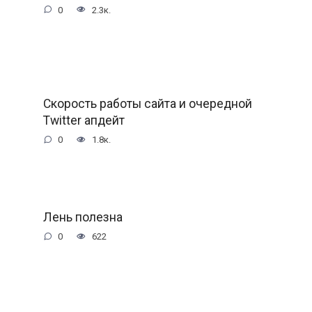
0
2.3к.
Скорость работы сайта и очередной
Twitter апдейт
0
1.8к.
Лень полезна
0
622