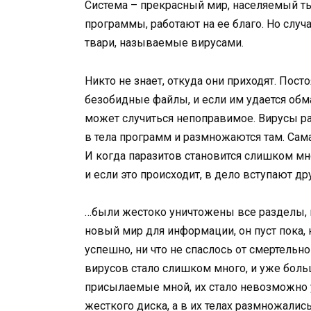
Система – прекрасный мир, населяемый т
программы, работают на ее благо. Но случ
твари, называемые вирусами.
Никто не знает, откуда они приходят. Пос
безобидные файлы, и если им удается обм
может случиться непоправимое. Вирусы р
в тела программ и размножаются там. Сама
И когда паразитов становится слишком мно
и если это происходит, в дело вступают д
…были жестоко уничтожены все разделы, 
новый мир для информации, он пуст пока,
успешно, ни что не спаслось от смертельн
вирусов стало слишком много, и уже бол
присылаемые мной, их стало невозможно у
жесткого диска, а в их телах размножались