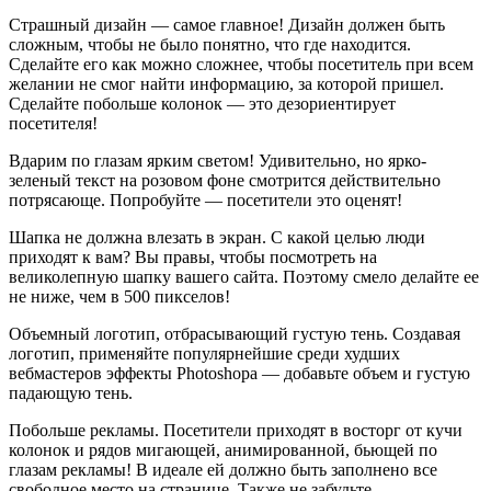
Страшный дизайн — самое главное! Дизайн должен быть
сложным, чтобы не было понятно, что где находится.
Сделайте его как можно сложнее, чтобы посетитель при всем
желании не смог найти информацию, за которой пришел.
Сделайте побольше колонок — это дезориентирует
посетителя!
Вдарим по глазам ярким светом! Удивительно, но ярко-
зеленый текст на розовом фоне смотрится действительно
потрясающе. Попробуйте — посетители это оценят!
Шапка не должна влезать в экран. С какой целью люди
приходят к вам? Вы правы, чтобы посмотреть на
великолепную шапку вашего сайта. Поэтому смело делайте ее
не ниже, чем в 500 пикселов!
Объемный логотип, отбрасывающий густую тень. Создавая
логотип, применяйте популярнейшие среди худших
вебмастеров эффекты Photoshopa — добавьте объем и густую
падающую тень.
Побольше рекламы. Посетители приходят в восторг от кучи
колонок и рядов мигающей, анимированной, бьющей по
глазам рекламы! В идеале ей должно быть заполнено все
свободное место на странице. Также не забудьте