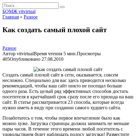
Перейти
Search
к
for:
БОМЖ vitvirtual
контенту
Главная
»
Разное
Как создать самый плохой сайт
Разное
Автор
vitvirtual
Время чтения
5 мин.
Просмотры
405
Опубликовано
27.08.2010
Создать самый плохой сайт в сети, оказывается, совсем
несложно. Специально для вас здесь приводится несколько
рекомендаций, чтобы ваш сайт никто не посещал больше
одного раза. Есть целый ряд эффективных способов достать
посетителя в кратчайший срок сразу после его прихода на ваш
сайт. В статье рассматривается 23 способа, которые всегда
нужно иметь в виду при создании самого худшего сайта.
Позаботьтесь о том, чтобы первое впечатление было как
можно хуже. Загрузка страницы должна занимать не меньше
пары часов. В течение этого времени любой посетитель с
удовольствием будет наблюдать полосу загрузки! Разместите