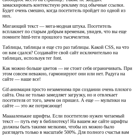
замаскировать контекстную рекламу под обычные ссылки.
Будет очень смешно, когда посетитель пройдет по одной из
них.
Мигающий текст — мега-модная штука. Посетитель
всплакнет по старым добрым временам, увидев, что вы еще
помните html-теги прошлого тысячелетия.
Таблицы, таблицы и еще сто раз таблицы. Какой CSS, на что
он вам сдался? Создавайте свой сайт исключительно на
таблицах, используя тег font.
Как можно больше цветов — не стоит себя ограничивать. При
этом совсем неважно, гармонируют они или нет. Радуга на
сайте — наше все!
Gif-анимация просто незаменима при создании очень плохого
сайта. Она не только замедляет загрузку, но и отвлекает
посетителя от того, зачем он пришел. А еще — мультики на
сайте — это же потрясающе!
Мааааленькие шрифты. Если посетителю нужен читаемый
текст — путь ему в библиотеку! На вашем же сайте шрифты
должны быть такими мелкими, чтобы их можно было
разглядеть только в масштабе 500%. Для полного счастья вам