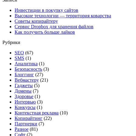
Инвестиции в покупку сайтов
Высокие технологии — территория коварства
Советы копирайтеру
Сервис Dropbox для хранения файлов
Как получить больше лайков
Рубрики
SEO
(67)
SMS
(1)
Аналитика
(1)
Безопасность
(3)
Блоггинг
(27)
Вебмастеру
(21)
Гаджеты
(5)
Домены
(7)
Здоровье
(1)
Интервью
(3)
Конкурсы
(1)
Контекстная реклама
(10)
Копирайтинг
(22)
Партнерки
(7)
Разное
(81)
Софт
(2)