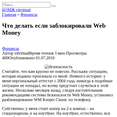
Перейти
Search
к
for:
БОМЖ vitvirtual
контенту
Главная
»
Финансы
Что делать если заблокировали Web
Money
Финансы
Автор
vitvirtual
Время чтения
3 мин.
Просмотры
400
Опубликовано
01.07.2010
Считайте, что вам крупно не повезло. Расскажу ситуацию,
которая недавно произошла со мной. Немного истории: у
меня персональный аттестат с 2004 года, никогда в подобные
ситуации не попадал, но всему предстоит случиться в этой
жизни. Несколько месяцев назад, следуя настоятельным
рекомендациям системы безопасности Web Money, установил
разблокирование WM Keeper Classic по телефону.
Собственно, у меня стоит кипер на 2-х компах – на
стационарном, и на ноутбуке. На ноутбуке, естественно, вся