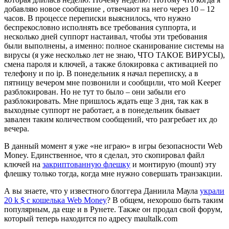
добавляю новое сообщение , отвечают на него через 10 – 12
часов. В процессе переписки выяснилось, что нужно
беспрекословно исполнять все требования суппорта, и
несколько дней суппорт настаивал, чтобы эти требования
были выполнены, а именно: полное сканирование системы на
вирусы (я уже несколько лет не знаю, ЧТО ТАКОЕ ВИРУСЫ),
смена пароля и ключей, а также блокировка с активацией по
телефону и по ip. В понедельник я начал переписку, а в
пятницу вечером мне позвонили и сообщили, что мой Keeper
разблокирован. Но не тут то было – они забыли его
разблокировать. Мне пришлось ждать еще 3 дня, так как в
выходные суппорт не работает, а в понедельник бывает
завален таким количеством сообщений, что разгребает их до
вечера.
В данный момент я уже «не играю» в игры безопасности Web
Money. Единственное, что я сделал, это скопировал файл
ключей на
закриптованную флешку
и монтирую (mount) эту
флешку только тогда, когда мне нужно совершать транзакции.
А вы знаете, что у известного блоггера Даниила Маула
украли
20 k $ с кошелька Web Money
? В общем, нехорошо быть таким
популярным, да еще и в Рунете. Также он продал свой форум,
который теперь находится по адресу maultalk.com