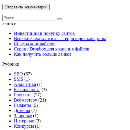
Search
for:
Записи
Инвестиции в покупку сайтов
Высокие технологии — территория коварства
Советы копирайтеру
Сервис Dropbox для хранения файлов
Как получить больше лайков
Рубрики
SEO
(67)
SMS
(1)
Аналитика
(1)
Безопасность
(3)
Блоггинг
(27)
Вебмастеру
(21)
Гаджеты
(5)
Домены
(7)
Здоровье
(1)
Интервью
(3)
Конкурсы
(1)