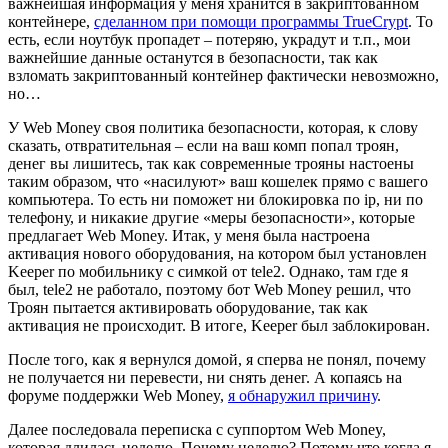
важнейшая информация у меня хранится в закриптованном
контейнере,
сделанном при помощи программы TrueCrypt
. То
есть, если ноутбук пропадет – потеряю, украдут и т.п., мои
важнейшие данные останутся в безопасности, так как
взломать закриптованный контейнер фактически невозможно,
но…
У Web Money своя политика безопасности, которая, к слову
сказать, отвратительная – если на ваш комп попал троян,
денег вы лишитесь, так как современные трояны настоены
таким образом, что «насилуют» ваш кошелек прямо с вашего
компьютера. То есть ни поможет ни блокировка по ip, ни по
телефону, и никакие другие «меры безопасности», которые
предлагает Web Money. Итак, у меня была настроена
активация нового оборудования, на котором был установлен
Keeper по мобильнику с симкой от tele2. Однако, там где я
был, tele2 не работало, поэтому бот Web Money решил, что
Троян пытается активировать оборудование, так как
активация не происходит. В итоге, Keeper был заблокирован.
После того, как я вернулся домой, я сперва не понял, почему
не получается ни перевести, ни снять денег. А копаясь на
форуме поддержки Web Money,
я обнаружил причину
.
Далее последовала переписка с суппортом Web Money,
которая длилась неделю. Почему неделю? Потому что когда я