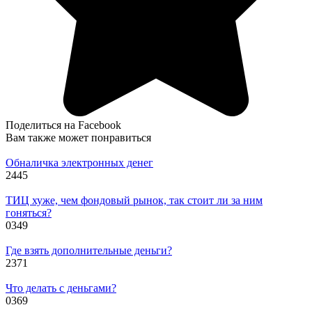
Поделиться на Facebook
Вам также может понравиться
Обналичка электронных денег
2
445
ТИЦ хуже, чем фондовый рынок, так стоит ли за ним
гоняться?
0
349
Где взять дополнительные деньги?
2
371
Что делать с деньгами?
0
369