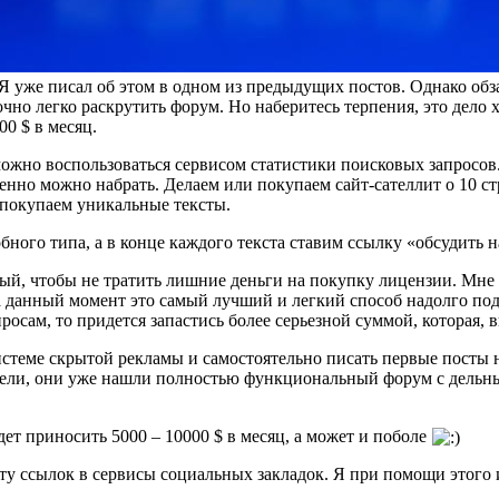
уже писал об этом в одном из предыдущих постов. Однако обз
очно легко раскрутить форум. Но наберитесь терпения, это дело 
0 $ в месяц.
ожно воспользоваться сервисом статистики поисковых запросов.
пенно можно набрать. Делаем или покупаем сайт-сателлит о 10 с
 покупаем уникальные тексты.
ного типа, а в конце каждого текста ставим ссылку «обсудить н
ный, чтобы не тратить лишние деньги на покупку лицензии. Мне 
а данный момент это самый лучший и легкий способ надолго по
осам, то придется запастись более серьезной суммой, которая, 
стеме скрытой рекламы и самостоятельно писать первые посты н
ители, они уже нашли полностью функциональный форум с дельн
ет приносить 5000 – 10000 $ в месяц, а может и поболе
ту ссылок в сервисы социальных закладок. Я при помощи этого 