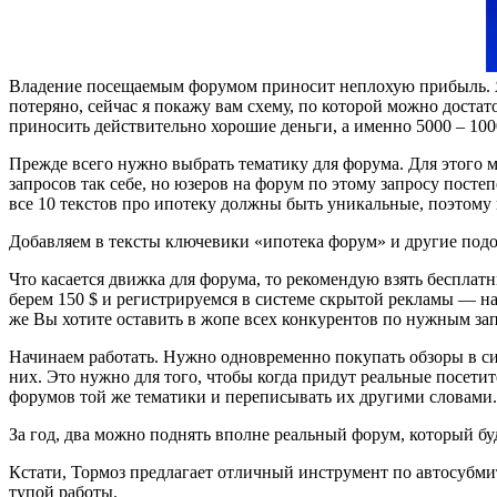
Владение посещаемым форумом приносит неплохую прибыль. Я 
потеряно, сейчас я покажу вам схему, по которой можно достат
приносить действительно хорошие деньги, а именно 5000 – 1000
Прежде всего нужно выбрать тематику для форума. Для этого м
запросов так себе, но юзеров на форум по этому запросу посте
все 10 текстов про ипотеку должны быть уникальные, поэтому
Добавляем в тексты ключевики «ипотека форум» и другие подоб
Что касается движка для форума, то рекомендую взять бесплат
берем 150 $ и регистрируемся в системе скрытой рекламы — н
же Вы хотите оставить в жопе всех конкурентов по нужным запр
Начинаем работать. Нужно одновременно покупать обзоры в си
них. Это нужно для того, чтобы когда придут реальные посет
форумов той же тематики и переписывать их другими словами.
За год, два можно поднять вполне реальный форум, который буд
Кстати, Тормоз предлагает отличный инструмент по автосубми
тупой работы.