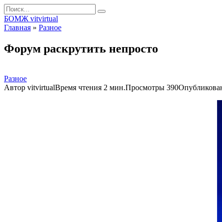
Перейти
Search
к
for:
БОМЖ vitvirtual
контенту
Главная
»
Разное
Форум раскрутить непросто
Разное
Автор
vitvirtual
Время чтения
2 мин.
Просмотры
390
Опубликова