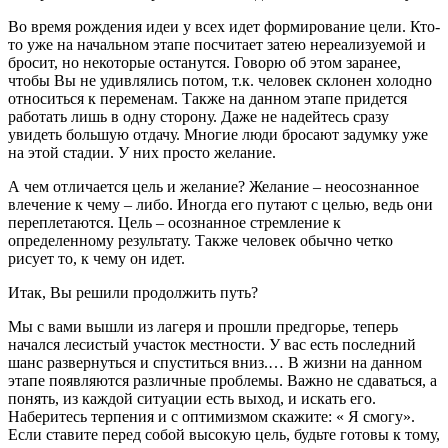
Во время рождения идеи у всех идет формирование цели. Кто-
то уже на начальном этапе посчитает затею нереализуемой и
бросит, но некоторые останутся. Говорю об этом заранее,
чтобы Вы не удивлялись потом, т.к. человек склонен холодно
относиться к переменам. Также на данном этапе придется
работать лишь в одну сторону. Даже не надейтесь сразу
увидеть большую отдачу. Многие люди бросают задумку уже
на этой стадии. У них просто желание.
А чем отличается цель и желание? Желание – неосознанное
влечение к чему – либо. Иногда его путают с целью, ведь они
переплетаются. Цель – осознанное стремление к
определенному результату. Также человек обычно четко
рисует то, к чему он идет.
Итак, Вы решили продолжить путь?
Мы с вами вышли из лагеря и прошли предгорье, теперь
начался лесистый участок местности. У вас есть последний
шанс развернуться и спуститься вниз.… В жизни на данном
этапе появляются различные проблемы. Важно не сдаваться, а
понять, из каждой ситуации есть выход, и искать его.
Наберитесь терпения и с оптимизмом скажите: « Я смогу».
Если ставите перед собой высокую цель, будьте готовы к тому,