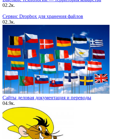
0
2.2к.
Сервис Dropbox для хранения файлов
0
2.3к.
Сайты деловая документация и переводы
0
4.9к.