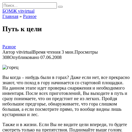
Перейти
Search
к
for:
БОМЖ vitvirtual
контенту
Главная
»
Разное
Путь к цели
Разное
Автор
vitvirtual
Время чтения
3 мин.
Просмотры
308
Опубликовано
07.06.2008
Вы когда – нибудь были в горах? Даже если нет, все прекрасно
знают, что поход в гору начинается со стартовой площадки.
На данном этапе идет проверка снаряжения и необходимого
инвентаря. После всех приготовлений, Вы выходите в путь и
сразу понимаете, что он предстоит не из легких. Пройдя
небольшое предгорье, обнаруживаете, что гора слишком
большая, а если посмотрите прямо, то вообще видны лишь
кустарники и лес.
Также и в жизни. Если Вы не видите цели впереди, то будете
смотреть только на препятствия. Поднимайте выше голову.