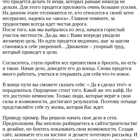
что придется делать те вещи, которых раньше никогда не
делали. Для этого придется приложить очень большие усилия.
На данном этапе отсеиваются те, кто относится к своей затее
несерьезно, надеясь на «авось». Главное помните, за
трудностями всегда идет чистая дорога.
После того, как мы выбрались из леса, начался гористый
участок местности. Да-да, мы с Вами впереди увидели
желаемую цель. Но идти придется медленно, шаг за шагом
становясь в себе уверенней…Движение – упорный труд,
который приведет к цели.
Согласитесь, глупо пройти все препятствия и бросить, но есть
и такие. Начав дело, доведите его до конца. Снова придется
много работать, учиться и открывать для себя что-то новое.
В конце пути вы сможете сказать себе: « Да я сделал это!» и
порадоваться. Ощущение стоит того. Какой же это кайф. Но
это доступно немногим. Только люди, которые верят в свои
силы и возможности, достигают результатов. Поэтому почаще
представляйте себе ту жизнь, которая Вас ждет.
Приведу пример. Вы решили начать свое дело в сети.
Предположим, Вы неплохо разбираетесь в сайтостроительстве
и дизайне, но боитесь показывать свои возможности. Создав
сайт, заливаете его на хостинг и делаете почтовую рассылку. И