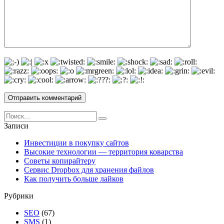
Search
for:
Записи
Инвестиции в покупку сайтов
Высокие технологии — территория коварства
Советы копирайтеру
Сервис Dropbox для хранения файлов
Как получить больше лайков
Рубрики
SEO
(67)
SMS
(1)