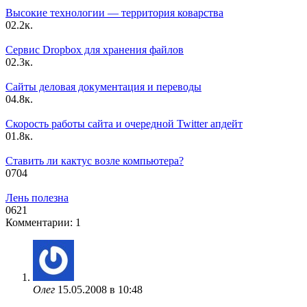
Высокие технологии — территория коварства
0
2.2к.
Сервис Dropbox для хранения файлов
0
2.3к.
Сайты деловая документация и переводы
0
4.8к.
Скорость работы сайта и очередной Twitter апдейт
0
1.8к.
Ставить ли кактус возле компьютера?
0
704
Лень полезна
0
621
Комментарии: 1
Олег
15.05.2008 в 10:48