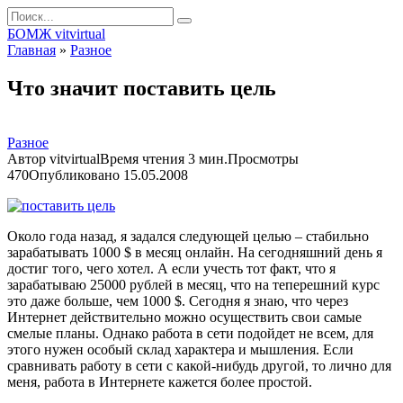
Перейти
Search
к
for:
БОМЖ vitvirtual
контенту
Главная
»
Разное
Что значит поставить цель
Разное
Автор
vitvirtual
Время чтения
3 мин.
Просмотры
470
Опубликовано
15.05.2008
Около года назад, я задался следующей целью – стабильно
зарабатывать 1000 $ в месяц онлайн. На сегодняшний день я
достиг того, чего хотел. А если учесть тот факт, что я
зарабатываю 25000 рублей в месяц, что на теперешний курс
это даже больше, чем 1000 $. Сегодня я знаю, что через
Интернет действительно можно осуществить свои самые
смелые планы. Однако работа в сети подойдет не всем, для
этого нужен особый склад характера и мышления. Если
сравнивать работу в сети с какой-нибудь другой, то лично для
меня, работа в Интернете кажется более простой.