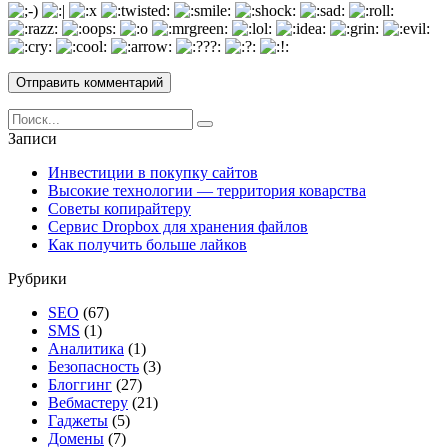
Search
for:
Записи
Инвестиции в покупку сайтов
Высокие технологии — территория коварства
Советы копирайтеру
Сервис Dropbox для хранения файлов
Как получить больше лайков
Рубрики
SEO
(67)
SMS
(1)
Аналитика
(1)
Безопасность
(3)
Блоггинг
(27)
Вебмастеру
(21)
Гаджеты
(5)
Домены
(7)