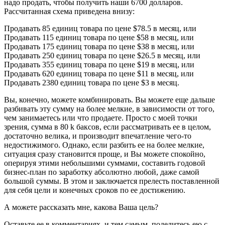
надо продать, чтобы получить наши 6700 долларов.
Рассчитанная схема приведена внизу:
Продавать 85 единиц товара по цене $78.5 в месяц, или
Продавать 115 единиц товара по цене $58 в месяц, или
Продавать 175 единиц товара по цене $38 в месяц, или
Продавать 250 единиц товара по цене $26.5 в месяц, или
Продавать 355 единиц товара по цене $19 в месяц, или
Продавать 620 единиц товара по цене $11 в месяц, или
Продавать 2380 единиц товара по цене $3 в месяц.
Вы, конечно, можете комбинировать. Вы можете еще дальше
разбивать эту сумму на более мелкие, в зависимости от того,
чем занимаетесь или что продаете. Просто с моей точки
зрения, сумма в 80 k баксов, если рассматривать ее в целом,
достаточно велика, и производит впечатление чего-то
недостижимого. Однако, если разбить ее на более мелкие,
ситуация сразу становится проще, и Вы можете спокойно,
оперируя этими небольшими суммами, составить годовой
бизнес-план по заработку абсолютно любой, даже самой
большой суммы. В этом и заключается прелесть поставленной
для себя цели и конечных сроков по ее достижению.
А можете рассказать мне, какова Ваша цель?
Оставьте ее в комментариях, и тем самым, поделитесь ею с