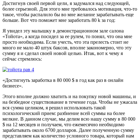
Достигнув своей первой цели, я задумался над следующей,
более серьезной. Для этого мне требовалось мотивация, что-то
такое, чтобы распалило бы во мне желание зарабатывать еще
больше. Вот что поможет мне заработать 80 k за год:
Я увидел эту малышку в демонстрационном зале салона
«Тойота», а когда посидел за ее рулем, то понял, что она мне
просто необходима. Если учесть, что эта прелесть стоит не
много не мало 40 штук баксов, вполне закономерно, что эту
сумму я и сделал своей новой целью. Итак, вот к чему я
сейчас стремлюсь:
«Достигнуть заработка в 80 000 $ в год как раз в онлайн
бизнесе».
Этого вполне должно хватить и на покупку новой машины, и
на безбедное существование в течение года. Чтобы не ужасала
вся сумма целиком, я решил использовать такой
психологический прием: разбиение всей суммы на более
мелкие. В данном случае, мы делим всю нашу сумму в 80 000
$ на 12 месяцев и получаем, что ежемесячно необходимо
зарабатывать около 6700 долларов. Далее полученную сумму
представляем как количество условного товара, который нам