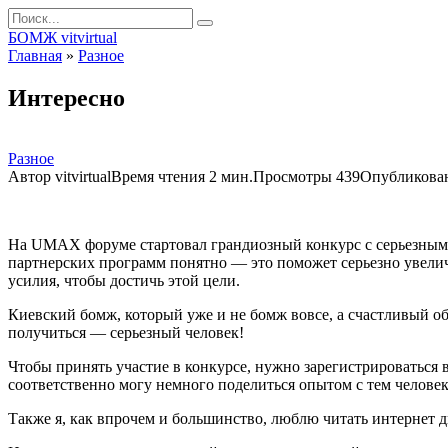
Перейти
Search
к
for:
БОМЖ vitvirtual
контенту
Главная
»
Разное
Интересно
Разное
Автор
vitvirtual
Время чтения
2 мин.
Просмотры
439
Опубликова
На UMAX форуме стартовал грандиозный конкурс с серьезными
партнерских программ понятно — это поможет серьезно увелич
усилия, чтобы достичь этой цели.
Киевский бомж, который уже и не бомж вовсе, а счастливый обла
получиться — серьезный человек!
Чтобы принять участие в конкурсе, нужно зарегистрировать
соответственно могу немного поделиться опытом с тем человек
Также я, как впрочем и большинство, люблю читать интернет 