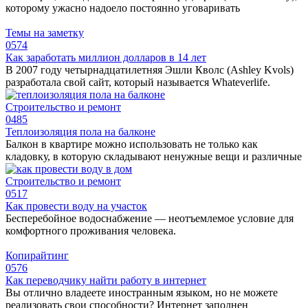
которому ужасно надоело постоянно уговаривать
Темы на заметку
0
574
Как заработать миллион долларов в 14 лет
В 2007 году четырнадцатилетняя Эшли Кволс (Ashley Kvols)
разработала свой сайт, который называется Whateverlife.
Строительство и ремонт
0
485
Теплоизоляция пола на балконе
Балкон в квартире можно использовать не только как
кладовку, в которую складывают ненужные вещи и различные
Строительство и ремонт
0
517
Как провести воду на участок
Бесперебойное водоснабжение — неотъемлемое условие для
комфортного проживания человека.
Копирайтинг
0
576
Как переводчику найти работу в интернет
Вы отлично владеете иностранным языком, но не можете
реализовать свои способности? Интернет заполнен