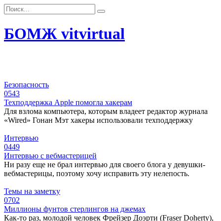
Перейти
Search
к
for:
контенту
БОМЖ vitvirtual
Безопасность
0
543
Техподдержка Apple помогла хакерам
Для взлома компьютера, которым владеет редактор журнала
«Wired» Гонан Мэт хакеры использовали техподдержку
Интервью
0
449
Интервью с вебмастерицей
Ни разу еще не брал интервью для своего блога у девушки-
вебмастерицы, поэтому хочу исправить эту нелепость.
Темы на заметку
0
702
Миллионы фунтов стерлингов на джемах
Как-то раз, молодой человек Фрейзер Доэрти (Fraser Doherty),