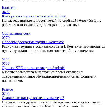
Блоггинг
0
492
Как привлечь много читателей на блог
Пытаетесь привлечь посетителей на свой сайт/блог? SEO не
работает или слишком дорого (в конкурентных
Социальные сети
0
570
Способы раскрутки групп ВКонтакте
Раскрутка группы в социальной сети ВКонтакте производится
путем приглашения новых пользователей и увеличения
SEO
0
656
Лучшие SEO приложения для Android
Многие вебмастера в настоящее время обзавелись
современными многофункциональеными смартфонами и
планшетами.
Разное
0
705
Ставить ли кактус возле компьютера?
Среди многих других, бытует убеждение, что нужно ставить
кактус возле компьютера. Кактус, якобы, защитит