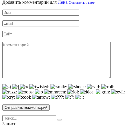
Добавить комментарий для
Лена
Отменить ответ
Имя
*
Email
*
Сайт
Комментарий
Search
for:
Записи