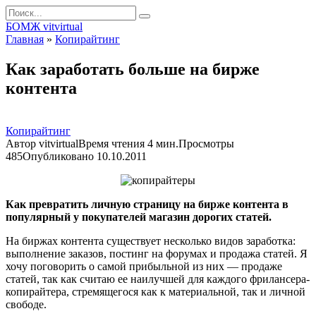
Перейти
Search
к
for:
БОМЖ vitvirtual
контенту
Главная
»
Копирайтинг
Как заработать больше на бирже
контента
Копирайтинг
Автор
vitvirtual
Время чтения
4 мин.
Просмотры
485
Опубликовано
10.10.2011
Как превратить личную страницу на бирже контента в
популярный у покупателей магазин дорогих статей.
На биржах контента существует несколько видов заработка:
выполнение заказов, постинг на форумах и продажа статей. Я
хочу поговорить о самой прибыльной из них — продаже
статей, так как считаю ее наилучшей для каждого фрилансера-
копирайтера, стремящегося как к материальной, так и личной
свободе.