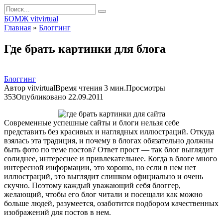
Перейти
Search
к
for:
БОМЖ vitvirtual
контенту
Главная
»
Блоггинг
Где брать картинки для блога
Блоггинг
Автор
vitvirtual
Время чтения
3 мин.
Просмотры
353
Опубликовано
22.09.2011
Современные успешные сайты и блоги нельзя себе
представить без красивых и наглядных иллюстраций. Откуда
взялась эта традиция, и почему в блогах обязательно должны
быть фото по теме постов? Ответ прост — так блог выглядит
солиднее, интереснее и привлекательнее. Когда в блоге много
интересной информации, это хорошо, но если в нем нет
иллюстраций, это выглядит слишком официально и очень
скучно. Поэтому каждый уважающий себя блоггер,
желающий, чтобы его блог читали и посещали как можно
больше людей, разумеется, озаботится подбором качественных
изображений для постов в нем.