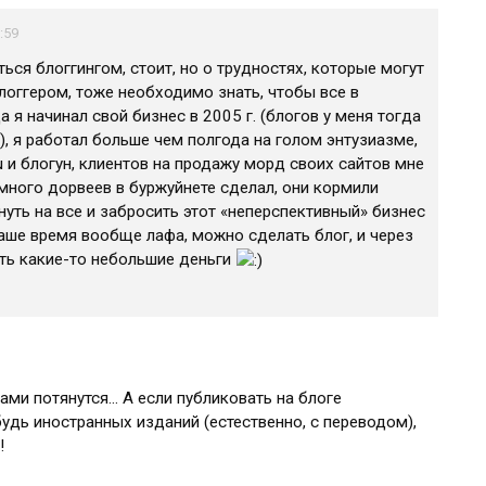
:59
ться блоггингом, стоит, но о трудностях, которые могут
оггером, тоже необходимо знать, чтобы все в
 я начинал свой бизнес в 2005 г. (блогов у меня тогда
), я работал больше чем полгода на голом энтузиазме,
u и блогун, клиентов на продажу морд своих сайтов мне
емного дорвеев в буржуйнете сделал, они кормили
нуть на все и забросить этот «неперспективный» бизнес
наше время вообще лафа, можно сделать блог, и через
ать какие-то небольшие деньги
сами потянутся… А если публиковать на блоге
удь иностранных изданий (естественно, с переводом),
!