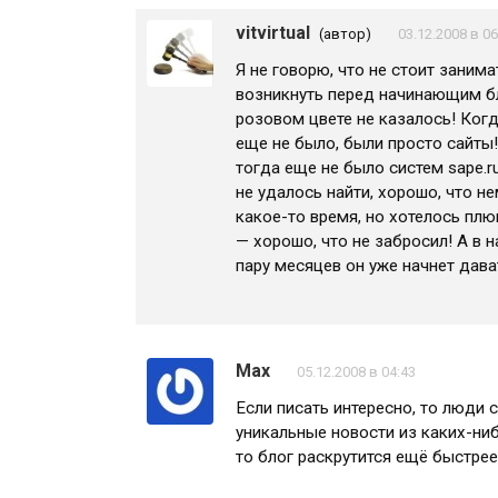
vitvirtual
(автор)
03.12.2008 в 06
Я не говорю, что не стоит занима
возникнуть перед начинающим бл
розовом цвете не казалось! Когда
еще не было, были просто сайты!
тогда еще не было систем sape.r
не удалось найти, хорошо, что н
какое-то время, но хотелось плю
— хорошо, что не забросил! А в 
пару месяцев он уже начнет дав
Max
05.12.2008 в 04:43
Если писать интересно, то люди 
уникальные новости из каких-ниб
то блог раскрутится ещё быстрее