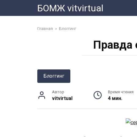
Перейти
БОМЖ vitvirtual
к
контенту
Главная
»
Блоггинг
Правда 
Блоггинг
Автор
Время чтения
vitvirtual
4 мин.