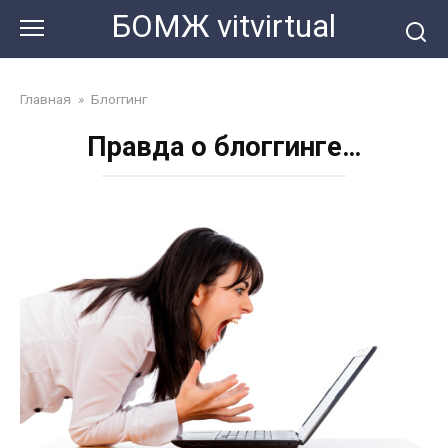
Перейти
БОМЖ vitvirtual
к
контенту
Главная
»
Блоггинг
Правда о блоггинге…