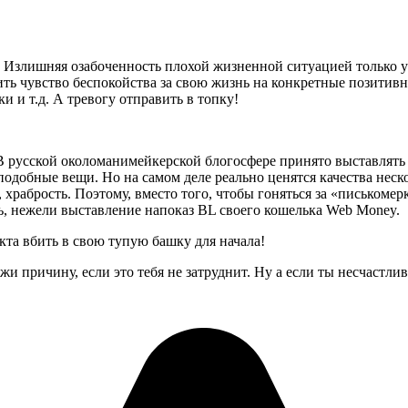
Излишняя озабоченность плохой жизненной ситуацией только усуг
нить чувство беспокойства за свою жизнь на конкретные позитив
и и т.д. А тревогу отправить в топку!
В русской околоманимейкерской блогосфере принято выставлять 
подобные вещи. Но на самом деле реально ценятся качества неско
 храбрость. Поэтому, вместо того, чтобы гоняться за «писькомерк
, нежели выставление напоказ BL своего кошелька Web Money.
нкта вбить в свою тупую башку для начала!
ажи причину, если это тебя не затруднит. Ну а если ты несчастли