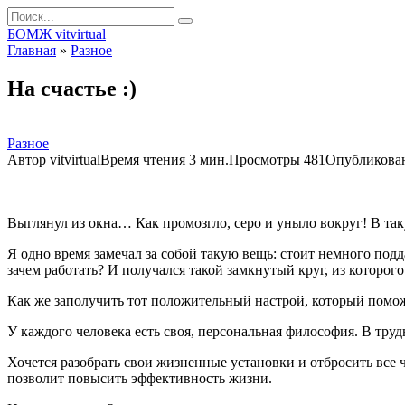
Перейти
Search
к
for:
БОМЖ vitvirtual
контенту
Главная
»
Разное
На счастье :)
Разное
Автор
vitvirtual
Время чтения
3 мин.
Просмотры
481
Опубликова
Выглянул из окна… Как промозгло, серо и уныло вокруг! В так
Я одно время замечал за собой такую вещь: стоит немного подд
зачем работать? И получался такой замкнутый круг, из которог
Как же заполучить тот положительный настрой, который помож
У каждого человека есть своя, персональная философия. В тр
Хочется разобрать свои жизненные установки и отбросить все чт
позволит повысить эффективность жизни.