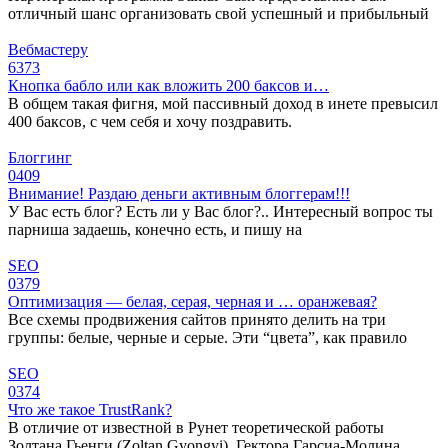
отличный шанс организовать свой успешный и прибыльный
Вебмастеру
6
373
Кнопка бабло или как вложить 200 баксов и…
В общем такая фигня, мой пассивный доход в инете превысил
400 баксов, с чем себя и хочу поздравить.
Блоггинг
0
409
Внимание! Раздаю деньги активным блоггерам!!!
У Вас есть блог? Есть ли у Вас блог?.. Интересный вопрос ты
парниша задаешь, конечно есть, и пишу на
SEO
0
379
Оптимизация — белая, серая, черная и … оранжевая?
Все схемы продвижения сайтов принято делить на три
группы: белые, черные и серые. Эти “цвета”, как правило
SEO
0
374
Что же такое TrustRank?
В отличие от известной в Рунет теоретической работы
Золтана Гьенги (Zoltan Gyongyi), Гектора Гарсиа-Молина