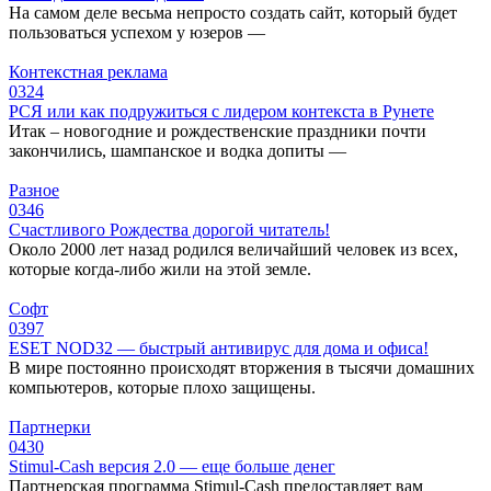
На самом деле весьма непросто создать сайт, который будет
пользоваться успехом у юзеров —
Контекстная реклама
0
324
РСЯ или как подружиться с лидером контекста в Рунете
Итак – новогодние и рождественские праздники почти
закончились, шампанское и водка допиты —
Разное
0
346
Cчастливого Рождества дорогой читатель!
Около 2000 лет назад родился величайший человек из всех,
которые когда-либо жили на этой земле.
Софт
0
397
ESET NOD32 — быстрый антивирус для дома и офиса!
В мире постоянно происходят вторжения в тысячи домашних
компьютеров, которые плохо защищены.
Партнерки
0
430
Stimul-Cash версия 2.0 — еще больше денег
Партнерская программа Stimul-Cash предоставляет вам