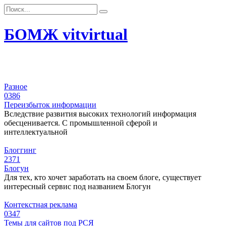
Перейти
Search
к
for:
контенту
БОМЖ vitvirtual
Разное
0
386
Переизбыток информации
Вследствие развития высоких технологий информация
обесценивается. С промышленной сферой и
интеллектуальной
Блоггинг
2
371
Блогун
Для тех, кто хочет заработать на своем блоге, существует
интересный сервис под названием Блогун
Контекстная реклама
0
347
Темы для сайтов под РСЯ