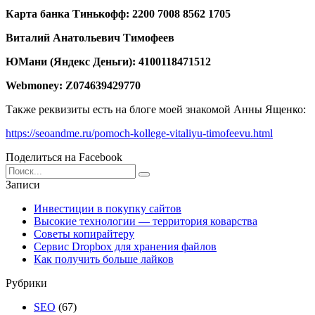
Карта банка Тинькофф: 2200 7008 8562 1705
Виталий Анатольевич Тимофеев
ЮМани (Яндекс Деньги): 4100118471512
Webmoney: Z074639429770
Также реквизиты есть на блоге моей знакомой Анны Ященко:
https://seoandme.ru/pomoch-kollege-vitaliyu-timofeevu.html
Поделиться на Facebook
Search
for:
Записи
Инвестиции в покупку сайтов
Высокие технологии — территория коварства
Советы копирайтеру
Сервис Dropbox для хранения файлов
Как получить больше лайков
Рубрики
SEO
(67)