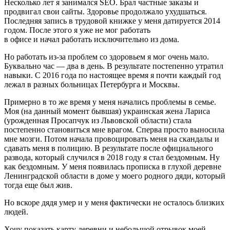
Несколько лет я занимался SEO. Брал частные заказы и
продвигал свои сайты. Здоровье продолжало ухудшаться.
Последняя запись в трудовой книжке у меня датируется 2014
годом. После этого я уже не мог работать
в офисе и начал работать исключительно из дома.
Но работать из-за проблем со здоровьем я мог очень мало.
Буквально час — два в день. В результате постепенно утратил
навыки. С 2016 года по настоящее время я почти каждый год
лежал в разных больницах Петербурга и Москвы.
Примерно в то же время у меня начались проблемы в семье.
Моя (на данный момент бывшая) украинская жена Лариса
(урожденная Просапчук из Львовской области) стала
постепенно становиться мне врагом. Сперва просто выносила
мне мозги. Потом начала провоцировать меня на скандалы и
сдавать меня в полицию. В результате после официального
развода, который случился в 2018 году я стал бездомным. Ну
как бездомным. У меня появилась прописка в глухой деревне
Ленинградской области в доме у моего родного дяди, который
тогда еще был жив.
Но вскоре дядя умер и у меня фактически не осталось близких
людей.
Хочу показать карту деревни и небольшой отрывок моей