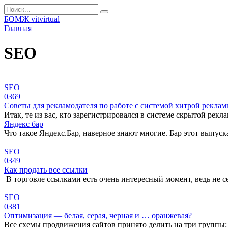
Перейти
Search
к
for:
БОМЖ vitvirtual
контенту
Главная
SEO
SEO
0
369
Советы для рекламодателя по работе с системой хитрой рекла
Итак, те из вас, кто зарегистрировался в системе скрытой рекл
Яндекс бар
Что такое Яндекс.Бар, наверное знают многие. Бар этот выпуска
SEO
0
349
Как продать все ссылки
В торговле ссылками есть очень интересный момент, ведь не с
SEO
0
381
Оптимизация — белая, серая, черная и … оранжевая?
Все схемы продвижения сайтов принято делить на три группы: 