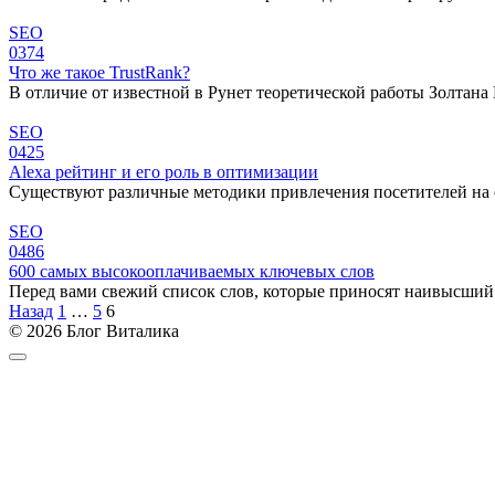
SEO
0
374
Что же такое TrustRank?
В отличие от известной в Рунет теоретической работы Золтана 
SEO
0
425
Alexa рейтинг и его роль в оптимизации
Существуют различные методики привлечения посетителей на с
SEO
0
486
600 самых высокооплачиваемых ключевых слов
Перед вами свежий список слов, которые приносят наивысший д
Пагинация
Назад
1
…
5
6
записей
© 2026 Блог Виталика